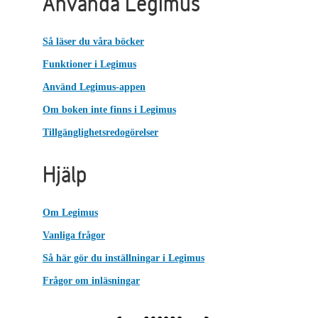
Använda Legimus
Så läser du våra böcker
Funktioner i Legimus
Använd Legimus-appen
Om boken inte finns i Legimus
Tillgänglighetsredogörelser
Hjälp
Om Legimus
Vanliga frågor
Så här gör du inställningar i Legimus
Frågor om inläsningar