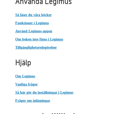
Använda Legimus
Så läser du våra böcker
Funktioner i Legimus
Använd Legimus-appen
Om boken inte finns i Legimus
Tillgänglighetsredogörelser
Hjälp
Om Legimus
Vanliga frågor
Så här gör du inställningar i Legimus
Frågor om inläsningar