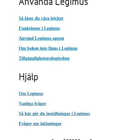
Använda Legimus
Så läser du våra böcker
Funktioner i Legimus
Använd Legimus-appen
Om boken inte finns i Legimus
Tillgänglighetsredogörelser
Hjälp
Om Legimus
Vanliga frågor
Så här gör du inställningar i Legimus
Frågor om inläsningar