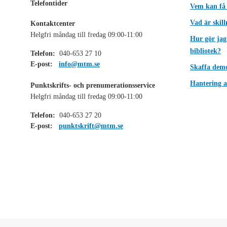
Telefontider
Vem kan få
Vad är skil
Kontaktcenter
Helgfri måndag till fredag 09:00-11:00
Hur gör jag
bibliotek?
Telefon:
040-653 27 10
E-post:
info@mtm.se
Skaffa dem
Hantering a
Punktskrifts- och prenumerationsservice
Helgfri måndag till fredag 09:00-11:00
Telefon:
040-653 27 20
E-post:
punktskrift@mtm.se