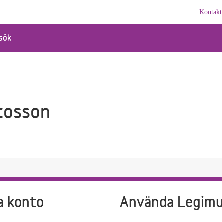
Kontakt
sök
tosson
a konto
Använda Legim