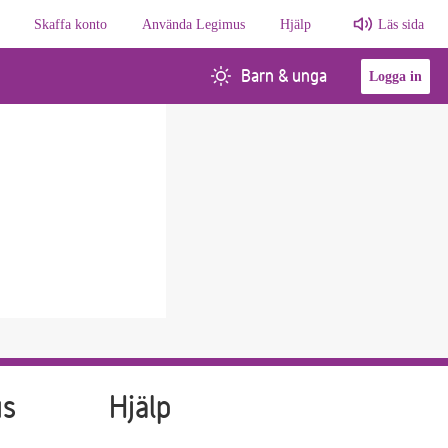
Skaffa konto
Använda Legimus
Hjälp
Läs sida
Barn & unga
Logga in
us
Hjälp