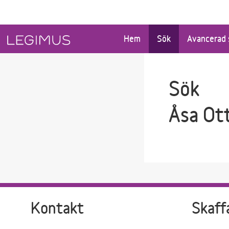
Gå till sökfältet
Gå till huvudinnehåll
Hem
Sök
Avancerad 
Sök
Åsa Ot
Kontakt
Skaff