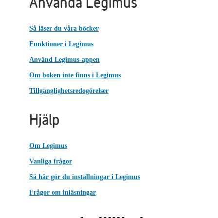
Använda Legimus
Så läser du våra böcker
Funktioner i Legimus
Använd Legimus-appen
Om boken inte finns i Legimus
Tillgänglighetsredogörelser
Hjälp
Om Legimus
Vanliga frågor
Så här gör du inställningar i Legimus
Frågor om inläsningar