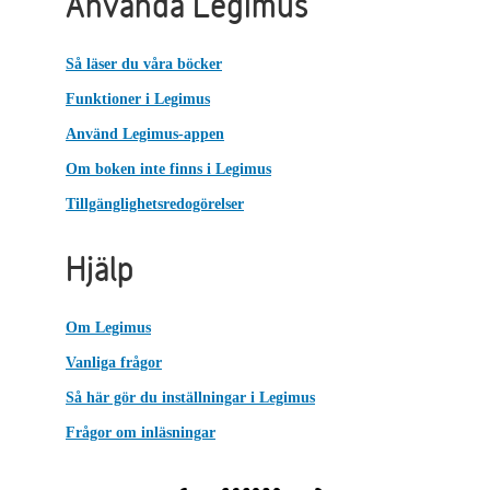
Använda Legimus
Så läser du våra böcker
Funktioner i Legimus
Använd Legimus-appen
Om boken inte finns i Legimus
Tillgänglighetsredogörelser
Hjälp
Om Legimus
Vanliga frågor
Så här gör du inställningar i Legimus
Frågor om inläsningar