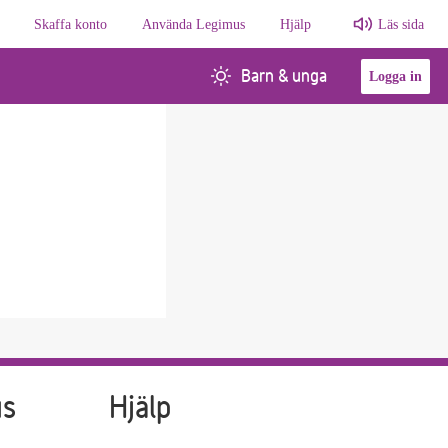
Skaffa konto
Använda Legimus
Hjälp
Läs sida
Barn & unga
Logga in
us
Hjälp