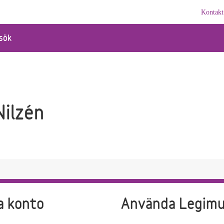
Kontakt
sök
Nilzén
a konto
Använda Legim