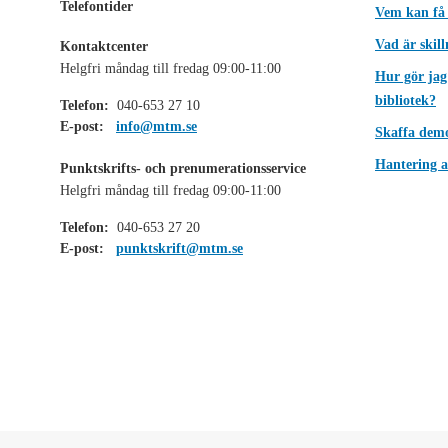
Telefontider
Vem kan få
Vad är skil
Kontaktcenter
Helgfri måndag till fredag 09:00-11:00
Hur gör jag
bibliotek?
Telefon:
040-653 27 10
E-post:
info@mtm.se
Skaffa dem
Hantering a
Punktskrifts- och prenumerationsservice
Helgfri måndag till fredag 09:00-11:00
Telefon:
040-653 27 20
E-post:
punktskrift@mtm.se