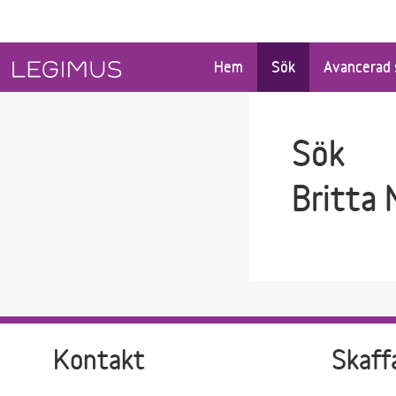
Gå till sökfältet
Gå till huvudinnehåll
Hem
Sök
Avancerad 
Sök
Britta 
Kontakt
Skaff