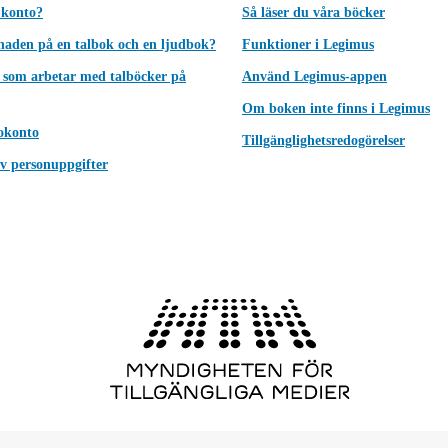
 konto?
Så läser du våra böcker
lnaden på en talbok och en ljudbok?
Funktioner i Legimus
 som arbetar med talböcker på
Använd Legimus-appen
Om boken inte finns i Legimus
okonto
Tillgänglighetsredogörelser
v personuppgifter