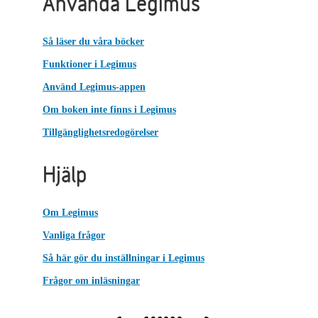
Använda Legimus
Så läser du våra böcker
Funktioner i Legimus
Använd Legimus-appen
Om boken inte finns i Legimus
Tillgänglighetsredogörelser
Hjälp
Om Legimus
Vanliga frågor
Så här gör du inställningar i Legimus
Frågor om inläsningar