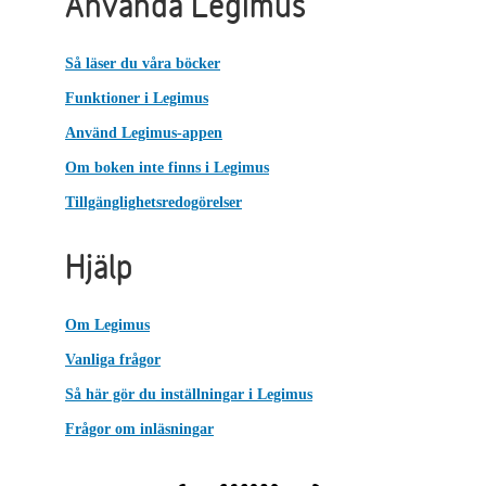
Använda Legimus
Så läser du våra böcker
Funktioner i Legimus
Använd Legimus-appen
Om boken inte finns i Legimus
Tillgänglighetsredogörelser
Hjälp
Om Legimus
Vanliga frågor
Så här gör du inställningar i Legimus
Frågor om inläsningar