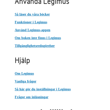
Använda Legimus
Så läser du våra böcker
Funktioner i Legimus
Använd Legimus-appen
Om boken inte finns i Legimus
Tillgänglighetsredogörelser
Hjälp
Om Legimus
Vanliga frågor
Så här gör du inställningar i Legimus
Frågor om inläsningar