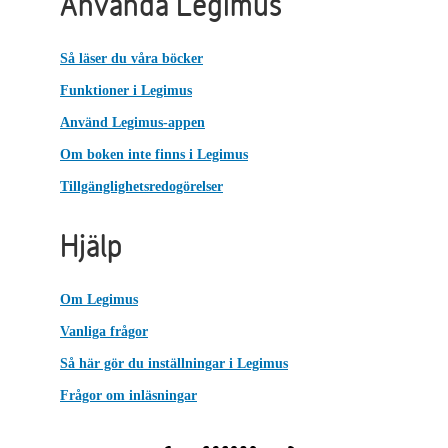
Använda Legimus
Så läser du våra böcker
Funktioner i Legimus
Använd Legimus-appen
Om boken inte finns i Legimus
Tillgänglighetsredogörelser
Hjälp
Om Legimus
Vanliga frågor
Så här gör du inställningar i Legimus
Frågor om inläsningar