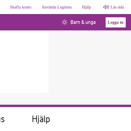
Skaffa konto
Använda Legimus
Hjälp
Läs sida
Barn & unga
Logga in
us
Hjälp