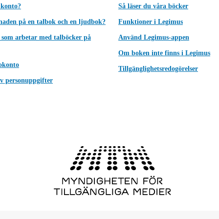
 konto?
Så läser du våra böcker
lnaden på en talbok och en ljudbok?
Funktioner i Legimus
 som arbetar med talböcker på
Använd Legimus-appen
Om boken inte finns i Legimus
okonto
Tillgänglighetsredogörelser
v personuppgifter