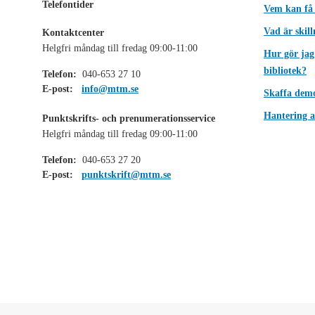
Telefontider
Vem kan få
Vad är skil
Kontaktcenter
Helgfri måndag till fredag 09:00-11:00
Hur gör jag
bibliotek?
Telefon:
040-653 27 10
E-post:
info@mtm.se
Skaffa dem
Hantering a
Punktskrifts- och prenumerationsservice
Helgfri måndag till fredag 09:00-11:00
Telefon:
040-653 27 20
E-post:
punktskrift@mtm.se