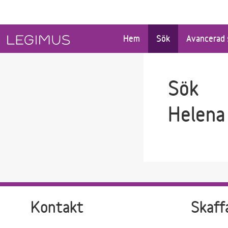
Gå till sökfältet
Gå till huvudinnehåll
Hem
Sök
Avancerad 
Sök
Helena
Kontakt
Skaff