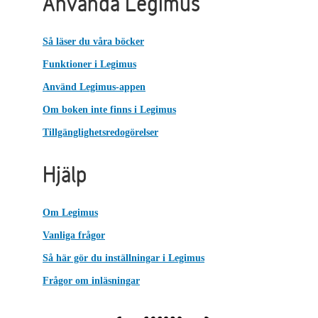
Använda Legimus
Så läser du våra böcker
Funktioner i Legimus
Använd Legimus-appen
Om boken inte finns i Legimus
Tillgänglighetsredogörelser
Hjälp
Om Legimus
Vanliga frågor
Så här gör du inställningar i Legimus
Frågor om inläsningar