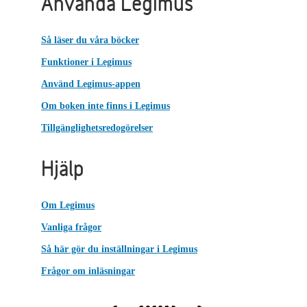
Använda Legimus
Så läser du våra böcker
Funktioner i Legimus
Använd Legimus-appen
Om boken inte finns i Legimus
Tillgänglighetsredogörelser
Hjälp
Om Legimus
Vanliga frågor
Så här gör du inställningar i Legimus
Frågor om inläsningar