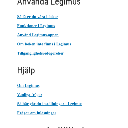
Använda Legimus
Så läser du våra böcker
Funktioner i Legimus
Använd Legimus-appen
Om boken inte finns i Legimus
Tillgänglighetsredogörelser
Hjälp
Om Legimus
Vanliga frågor
Så här gör du inställningar i Legimus
Frågor om inläsningar