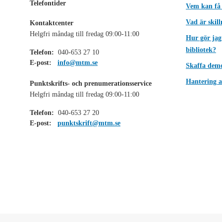
Telefontider
Vem kan få
Vad är skil
Kontaktcenter
Helgfri måndag till fredag 09:00-11:00
Hur gör jag
bibliotek?
Telefon:
040-653 27 10
E-post:
info@mtm.se
Skaffa dem
Hantering a
Punktskrifts- och prenumerationsservice
Helgfri måndag till fredag 09:00-11:00
Telefon:
040-653 27 20
E-post:
punktskrift@mtm.se