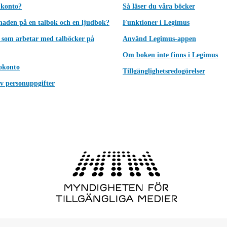
 konto?
Så läser du våra böcker
lnaden på en talbok och en ljudbok?
Funktioner i Legimus
 som arbetar med talböcker på
Använd Legimus-appen
Om boken inte finns i Legimus
okonto
Tillgänglighetsredogörelser
v personuppgifter