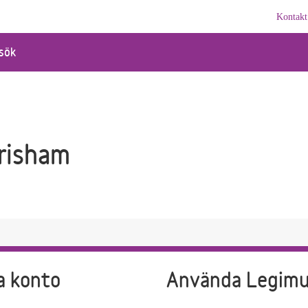
Kontakt
sök
risham
a konto
Använda Legim