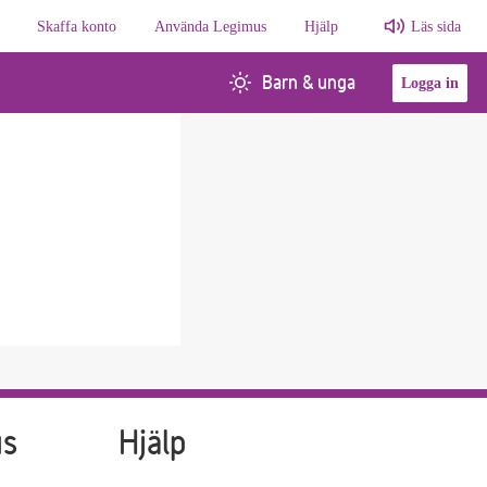
Skaffa konto
Använda Legimus
Hjälp
Läs sida
Barn & unga
Logga in
us
Hjälp