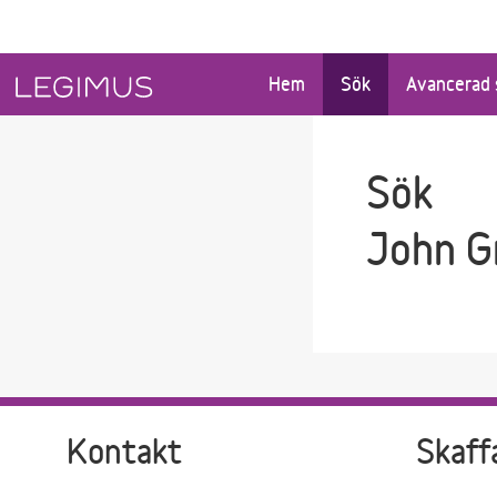
Gå till sökfältet
Gå till huvudinnehåll
Hem
Sök
Avancerad 
Sök
John G
Kontakt
Skaff