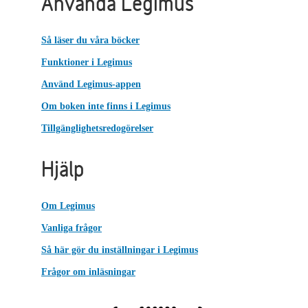
Använda Legimus
Så läser du våra böcker
Funktioner i Legimus
Använd Legimus-appen
Om boken inte finns i Legimus
Tillgänglighetsredogörelser
Hjälp
Om Legimus
Vanliga frågor
Så här gör du inställningar i Legimus
Frågor om inläsningar