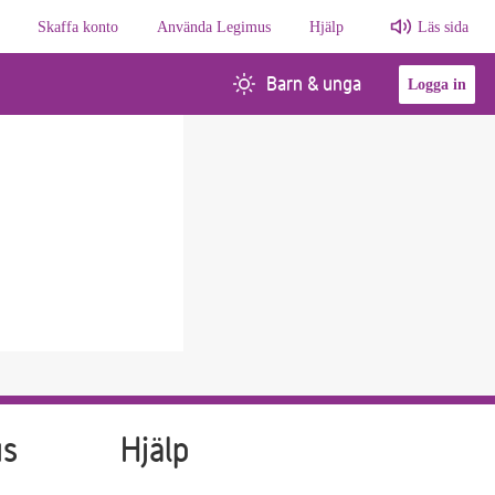
Skaffa konto
Använda Legimus
Hjälp
Läs sida
Barn & unga
Logga in
us
Hjälp