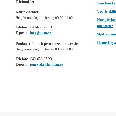
Telefontider
Vem kan få
Vad är skil
Kontaktcenter
Helgfri måndag till fredag 09:00-11:00
Hur gör jag
bibliotek?
Telefon:
040-653 27 10
E-post:
info@mtm.se
Skaffa dem
Hantering a
Punktskrifts- och prenumerationsservice
Helgfri måndag till fredag 09:00-11:00
Telefon:
040-653 27 20
E-post:
punktskrift@mtm.se