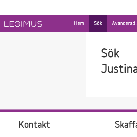
Gå till sökfältet
Gå till huvudinnehåll
Hem
Sök
Avancerad 
Sök
Justina
Kontakt
Skaff