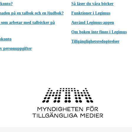
 konto?
Så läser du våra böcker
lnaden på en talbok och en ljudbok?
Funktioner i Legimus
 som arbetar med talböcker på
Använd Legimus-appen
Om boken inte finns i Legimus
okonto
Tillgänglighetsredogörelser
v personuppgifter