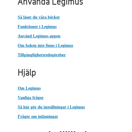
Använda Legimus
Så läser du våra böcker
Funktioner i Legimus
Använd Legimus-appen
Om boken inte finns i Legimus
Tillgänglighetsredogörelser
Hjälp
Om Legimus
Vanliga frågor
Så här gör du inställningar i Legimus
Frågor om inläsningar