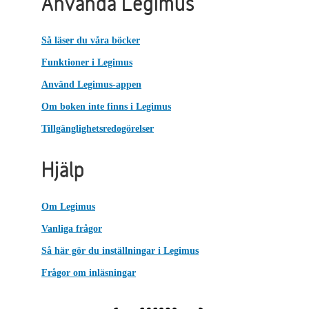
Använda Legimus
Så läser du våra böcker
Funktioner i Legimus
Använd Legimus-appen
Om boken inte finns i Legimus
Tillgänglighetsredogörelser
Hjälp
Om Legimus
Vanliga frågor
Så här gör du inställningar i Legimus
Frågor om inläsningar