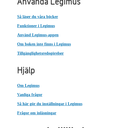
Använda Legimus
Så läser du våra böcker
Funktioner i Legimus
Använd Legimus-appen
Om boken inte finns i Legimus
Tillgänglighetsredogörelser
Hjälp
Om Legimus
Vanliga frågor
Så här gör du inställningar i Legimus
Frågor om inläsningar