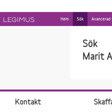
Gå till sökfältet
Gå till huvudinnehåll
Hem
Sök
Avancerad 
Sök
Marit 
Kontakt
Skaff