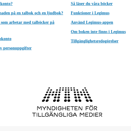
 konto?
Så läser du våra böcker
lnaden på en talbok och en ljudbok?
Funktioner i Legimus
 som arbetar med talböcker på
Använd Legimus-appen
Om boken inte finns i Legimus
okonto
Tillgänglighetsredogörelser
v personuppgifter