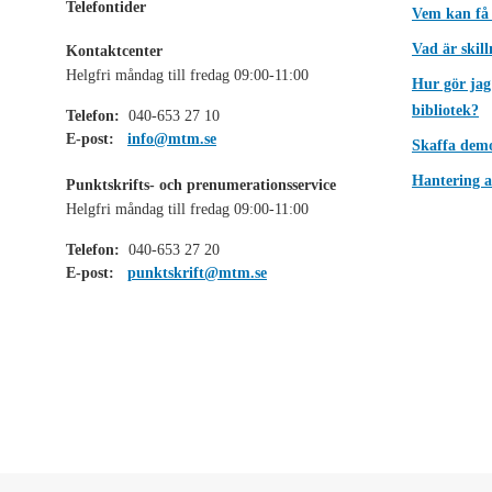
Telefontider
Vem kan få
Vad är skil
Kontaktcenter
Helgfri måndag till fredag 09:00-11:00
Hur gör jag
bibliotek?
Telefon:
040-653 27 10
E-post:
info@mtm.se
Skaffa dem
Hantering a
Punktskrifts- och prenumerationsservice
Helgfri måndag till fredag 09:00-11:00
Telefon:
040-653 27 20
E-post:
punktskrift@mtm.se