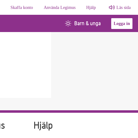
Skaffa konto
Använda Legimus
Hjälp
Läs sida
Barn & unga
Logga in
us
Hjälp