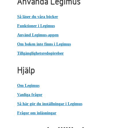
Använda Legimus
Så läser du våra böcker
Funktioner i Legimus
Använd Legimus-appen
Om boken inte finns i Legimus
Tillgänglighetsredogörelser
Hjälp
Om Legimus
Vanliga frågor
Så här gör du inställningar i Legimus
Frågor om inläsningar