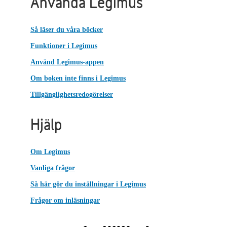
Använda Legimus
Så läser du våra böcker
Funktioner i Legimus
Använd Legimus-appen
Om boken inte finns i Legimus
Tillgänglighetsredogörelser
Hjälp
Om Legimus
Vanliga frågor
Så här gör du inställningar i Legimus
Frågor om inläsningar