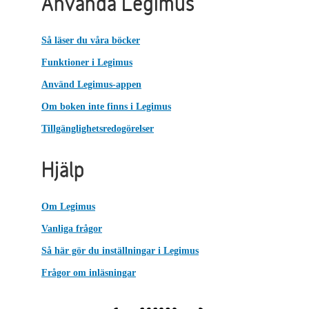
Använda Legimus
Så läser du våra böcker
Funktioner i Legimus
Använd Legimus-appen
Om boken inte finns i Legimus
Tillgänglighetsredogörelser
Hjälp
Om Legimus
Vanliga frågor
Så här gör du inställningar i Legimus
Frågor om inläsningar