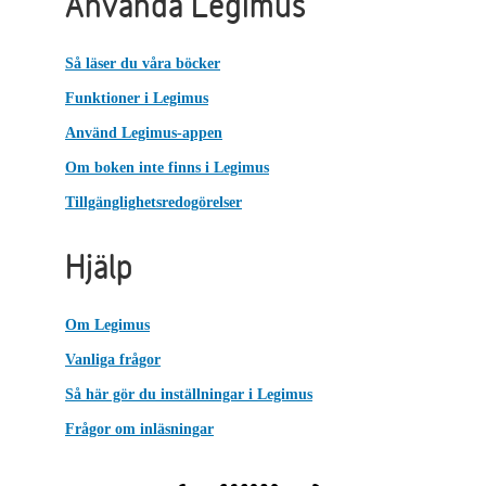
Använda Legimus
Så läser du våra böcker
Funktioner i Legimus
Använd Legimus-appen
Om boken inte finns i Legimus
Tillgänglighetsredogörelser
Hjälp
Om Legimus
Vanliga frågor
Så här gör du inställningar i Legimus
Frågor om inläsningar