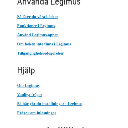
Använda Legimus
Så läser du våra böcker
Funktioner i Legimus
Använd Legimus-appen
Om boken inte finns i Legimus
Tillgänglighetsredogörelser
Hjälp
Om Legimus
Vanliga frågor
Så här gör du inställningar i Legimus
Frågor om inläsningar