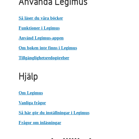
Använda Legimus
Så läser du våra böcker
Funktioner i Legimus
Använd Legimus-appen
Om boken inte finns i Legimus
Tillgänglighetsredogörelser
Hjälp
Om Legimus
Vanliga frågor
Så här gör du inställningar i Legimus
Frågor om inläsningar