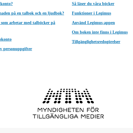
 konto?
Så läser du våra böcker
lnaden på en talbok och en ljudbok?
Funktioner i Legimus
 som arbetar med talböcker på
Använd Legimus-appen
Om boken inte finns i Legimus
okonto
Tillgänglighetsredogörelser
v personuppgifter