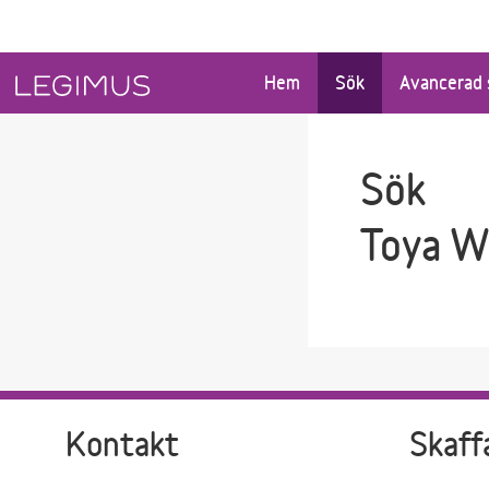
Gå till sökfältet
Gå till huvudinnehåll
Hem
Sök
Avancerad 
Sök
Toya W
Kontakt
Skaff