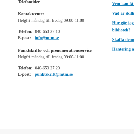
Telefontider
Vem kan få
Vad är skil
Kontaktcenter
Helgfri måndag till fredag 09:00-11:00
Hur gör jag
bibliotek?
Telefon:
040-653 27 10
E-post:
info@mtm.se
Skaffa dem
Hantering a
Punktskrifts- och prenumerationsservice
Helgfri måndag till fredag 09:00-11:00
Telefon:
040-653 27 20
E-post:
punktskrift@mtm.se