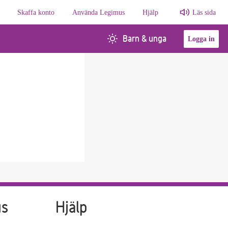
Skaffa konto
Använda Legimus
Hjälp
Läs sida
Barn & unga
Logga in
us
Hjälp