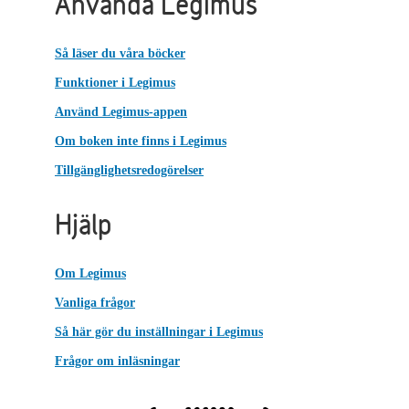
Använda Legimus
Så läser du våra böcker
Funktioner i Legimus
Använd Legimus-appen
Om boken inte finns i Legimus
Tillgänglighetsredogörelser
Hjälp
Om Legimus
Vanliga frågor
Så här gör du inställningar i Legimus
Frågor om inläsningar