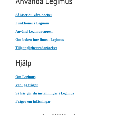
Använda Legimus
Så läser du våra böcker
Funktioner i Legimus
Använd Legimus-appen
Om boken inte finns i Legimus
Tillgänglighetsredogörelser
Hjälp
Om Legimus
Vanliga frågor
Så här gör du inställningar i Legimus
Frågor om inläsningar