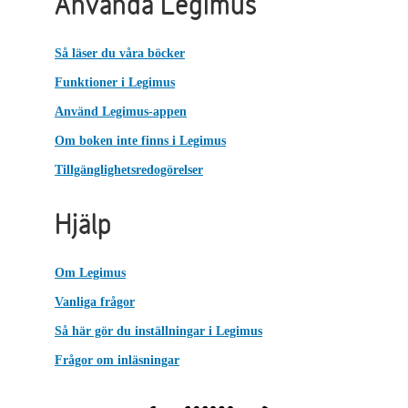
Använda Legimus
Så läser du våra böcker
Funktioner i Legimus
Använd Legimus-appen
Om boken inte finns i Legimus
Tillgänglighetsredogörelser
Hjälp
Om Legimus
Vanliga frågor
Så här gör du inställningar i Legimus
Frågor om inläsningar