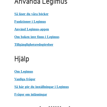
Använda Legimus
Så läser du våra böcker
Funktioner i Legimus
Använd Legimus-appen
Om boken inte finns i Legimus
Tillgänglighetsredogörelser
Hjälp
Om Legimus
Vanliga frågor
Så här gör du inställningar i Legimus
Frågor om inläsningar