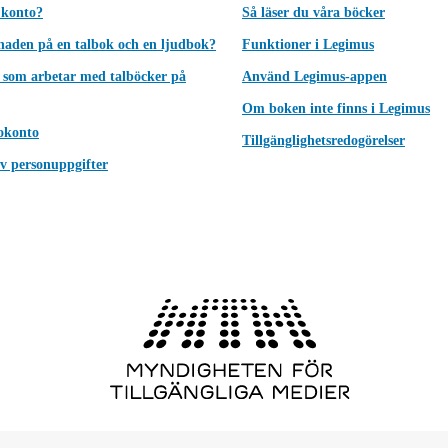
 konto?
Så läser du våra böcker
lnaden på en talbok och en ljudbok?
Funktioner i Legimus
 som arbetar med talböcker på
Använd Legimus-appen
Om boken inte finns i Legimus
okonto
Tillgänglighetsredogörelser
v personuppgifter