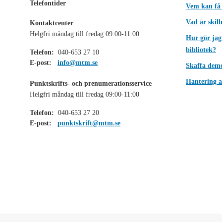
Telefontider
Vem kan få
Vad är skil
Kontaktcenter
Helgfri måndag till fredag 09:00-11:00
Hur gör jag
bibliotek?
Telefon:
040-653 27 10
E-post:
info@mtm.se
Skaffa dem
Hantering a
Punktskrifts- och prenumerationsservice
Helgfri måndag till fredag 09:00-11:00
Telefon:
040-653 27 20
E-post:
punktskrift@mtm.se