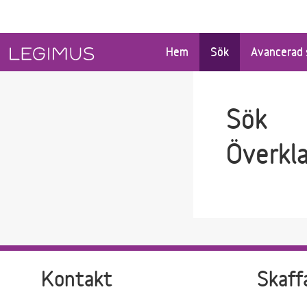
Gå till sökfältet
Gå till huvudinnehåll
Hem
Sök
Avancerad 
Sök
Överkl
Kontakt
Skaff