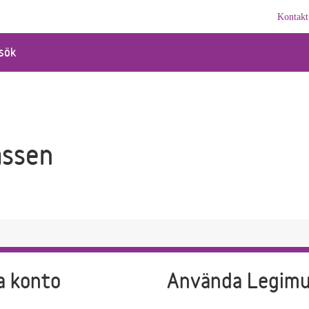
Kontakt
sök
assen
a konto
Använda Legim