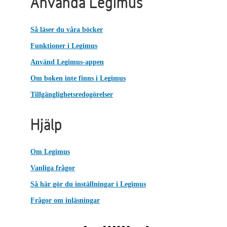
Använda Legimus
Så läser du våra böcker
Funktioner i Legimus
Använd Legimus-appen
Om boken inte finns i Legimus
Tillgänglighetsredogörelser
Hjälp
Om Legimus
Vanliga frågor
Så här gör du inställningar i Legimus
Frågor om inläsningar