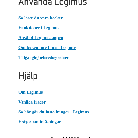
Använda Legimus
Så läser du våra böcker
Funktioner i Legimus
Använd Legimus-appen
Om boken inte finns i Legimus
Tillgänglighetsredogörelser
Hjälp
Om Legimus
Vanliga frågor
Så här gör du inställningar i Legimus
Frågor om inläsningar