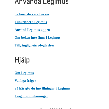
Använda Legimus
Så läser du våra böcker
Funktioner i Legimus
Använd Legimus-appen
Om boken inte finns i Legimus
Tillgänglighetsredogörelser
Hjälp
Om Legimus
Vanliga frågor
Så här gör du inställningar i Legimus
Frågor om inläsningar