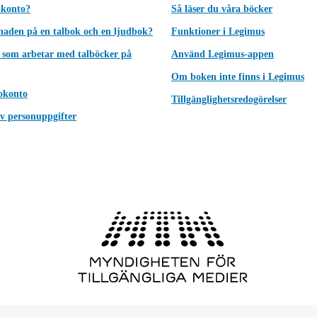
 konto?
Så läser du våra böcker
lnaden på en talbok och en ljudbok?
Funktioner i Legimus
 som arbetar med talböcker på
Använd Legimus-appen
Om boken inte finns i Legimus
okonto
Tillgänglighetsredogörelser
v personuppgifter