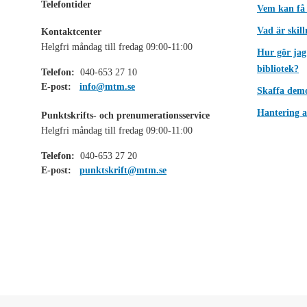
Telefontider
Vem kan få
Vad är skil
Kontaktcenter
Helgfri måndag till fredag 09:00-11:00
Hur gör jag
bibliotek?
Telefon:
040-653 27 10
E-post:
info@mtm.se
Skaffa dem
Hantering a
Punktskrifts- och prenumerationsservice
Helgfri måndag till fredag 09:00-11:00
Telefon:
040-653 27 20
E-post:
punktskrift@mtm.se