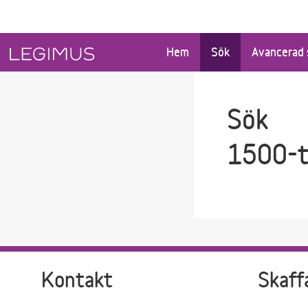
Gå till sökfältet
Gå till huvudinnehåll
Hem
Sök
Avancerad 
Sök
1500-t
Kontakt
Skaff