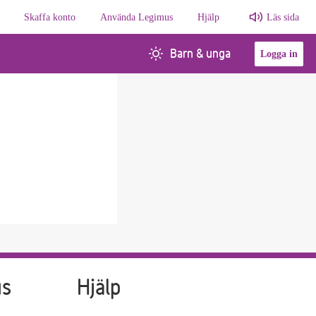
Skaffa konto
Använda Legimus
Hjälp
Läs sida
Barn & unga
Logga in
us
Hjälp