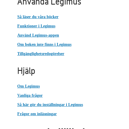
Använda Legimus
Så läser du våra böcker
Funktioner i Legimus
Använd Legimus-appen
Om boken inte finns i Legimus
Tillgänglighetsredogörelser
Hjälp
Om Legimus
Vanliga frågor
Så här gör du inställningar i Legimus
Frågor om inläsningar