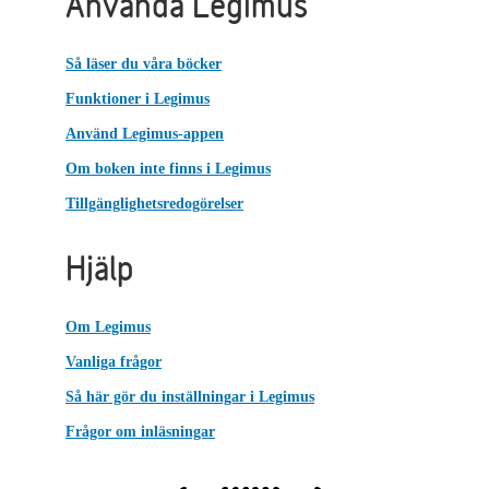
Använda Legimus
Så läser du våra böcker
Funktioner i Legimus
Använd Legimus-appen
Om boken inte finns i Legimus
Tillgänglighetsredogörelser
Hjälp
Om Legimus
Vanliga frågor
Så här gör du inställningar i Legimus
Frågor om inläsningar