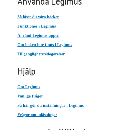
Använda Legimus
Så läser du våra böcker
Funktioner i Legimus
Använd Legimus-appen
Om boken inte finns i Legimus
Tillgänglighetsredogörelser
Hjälp
Om Legimus
Vanliga frågor
Så här gör du inställningar i Legimus
Frågor om inläsningar