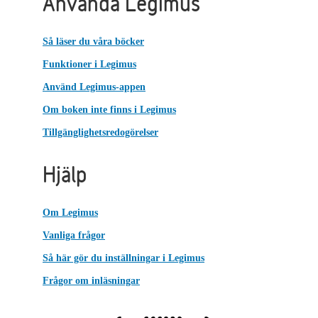
Använda Legimus
Så läser du våra böcker
Funktioner i Legimus
Använd Legimus-appen
Om boken inte finns i Legimus
Tillgänglighetsredogörelser
Hjälp
Om Legimus
Vanliga frågor
Så här gör du inställningar i Legimus
Frågor om inläsningar