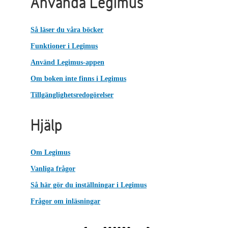
Använda Legimus
Så läser du våra böcker
Funktioner i Legimus
Använd Legimus-appen
Om boken inte finns i Legimus
Tillgänglighetsredogörelser
Hjälp
Om Legimus
Vanliga frågor
Så här gör du inställningar i Legimus
Frågor om inläsningar