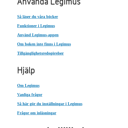
Använda Legimus
Så läser du våra böcker
Funktioner i Legimus
Använd Legimus-appen
Om boken inte finns i Legimus
Tillgänglighetsredogörelser
Hjälp
Om Legimus
Vanliga frågor
Så här gör du inställningar i Legimus
Frågor om inläsningar