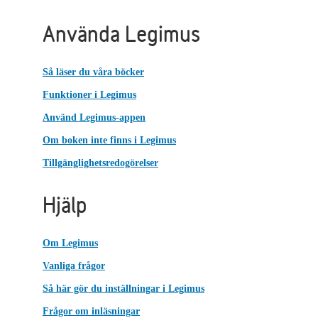
Använda Legimus
Så läser du våra böcker
Funktioner i Legimus
Använd Legimus-appen
Om boken inte finns i Legimus
Tillgänglighetsredogörelser
Hjälp
Om Legimus
Vanliga frågor
Så här gör du inställningar i Legimus
Frågor om inläsningar