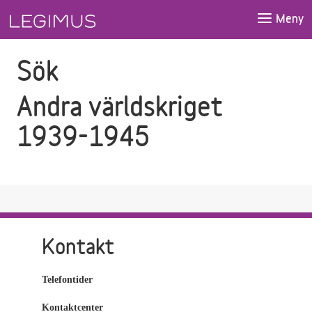
Gå till sökfältet
Gå till huvudinnehåll
Meny
Sök
Andra världskriget
1939-1945
Kontakt
Telefontider
Kontaktcenter