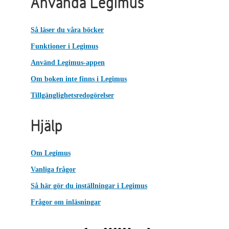
Använda Legimus
Så läser du våra böcker
Funktioner i Legimus
Använd Legimus-appen
Om boken inte finns i Legimus
Tillgänglighetsredogörelser
Hjälp
Om Legimus
Vanliga frågor
Så här gör du inställningar i Legimus
Frågor om inläsningar