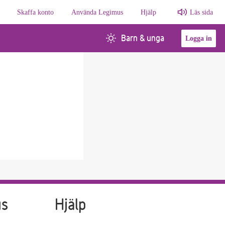
Skaffa konto
Använda Legimus
Hjälp
Läs sida
Barn & unga
Logga in
us
Hjälp