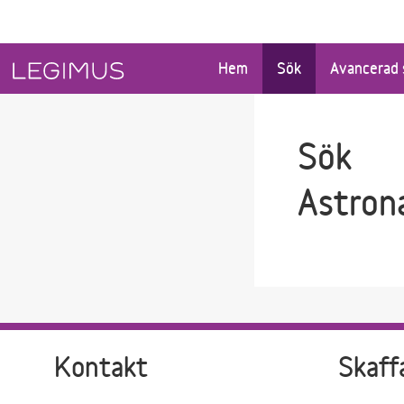
Gå till sökfältet
Gå till huvudinnehåll
Hem
Sök
Avancerad 
Sök
Astron
Kontakt
Skaff