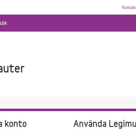
Kontakt
sök
auter
a konto
Använda Legim