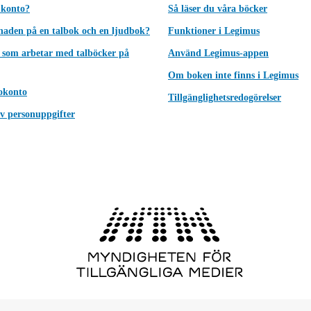
 konto?
Så läser du våra böcker
lnaden på en talbok och en ljudbok?
Funktioner i Legimus
 som arbetar med talböcker på
Använd Legimus-appen
Om boken inte finns i Legimus
okonto
Tillgänglighetsredogörelser
v personuppgifter