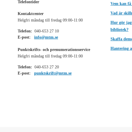
Telefontider
Vem kan få
Vad är skil
Kontaktcenter
Helgfri måndag till fredag 09:00-11:00
Hur gör jag
bibliotek?
Telefon:
040-653 27 10
E-post:
info@mtm.se
Skaffa dem
Hantering a
Punktskrifts- och prenumerationsservice
Helgfri måndag till fredag 09:00-11:00
Telefon:
040-653 27 20
E-post:
punktskrift@mtm.se