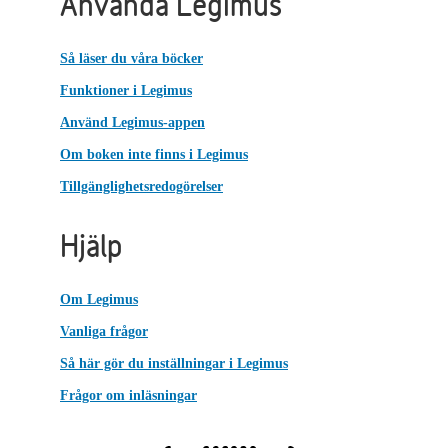
Använda Legimus
Så läser du våra böcker
Funktioner i Legimus
Använd Legimus-appen
Om boken inte finns i Legimus
Tillgänglighetsredogörelser
Hjälp
Om Legimus
Vanliga frågor
Så här gör du inställningar i Legimus
Frågor om inläsningar