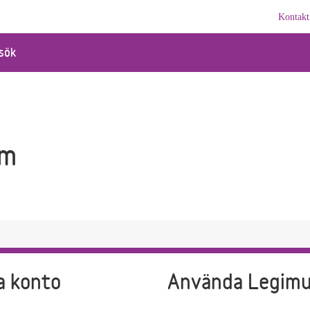
Kontakt
sök
em
a konto
Använda Legim