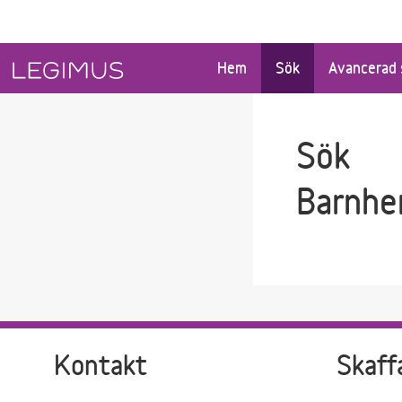
Gå till sökfältet
Gå till huvudinnehåll
Hem
Sök
Avancerad 
Sök
Barnh
Kontakt
Skaff