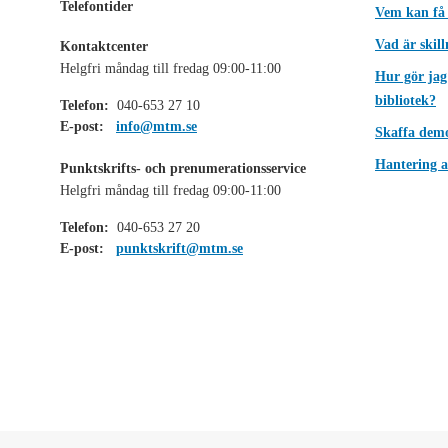
Telefontider
Vem kan få
Vad är skil
Kontaktcenter
Helgfri måndag till fredag 09:00-11:00
Hur gör jag
bibliotek?
Telefon:
040-653 27 10
E-post:
info@mtm.se
Skaffa dem
Hantering a
Punktskrifts- och prenumerationsservice
Helgfri måndag till fredag 09:00-11:00
Telefon:
040-653 27 20
E-post:
punktskrift@mtm.se