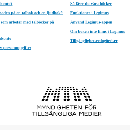
 konto?
Så läser du våra böcker
lnaden på en talbok och en ljudbok?
Funktioner i Legimus
 som arbetar med talböcker på
Använd Legimus-appen
Om boken inte finns i Legimus
okonto
Tillgänglighetsredogörelser
v personuppgifter