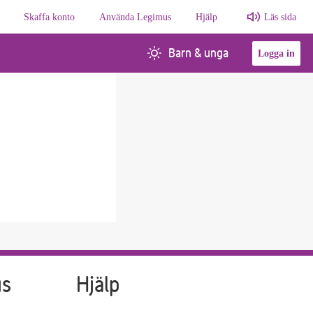
Skaffa konto
Använda Legimus
Hjälp
Läs sida
Barn & unga
Logga in
us
Hjälp