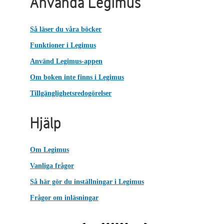
Använda Legimus
Så läser du våra böcker
Funktioner i Legimus
Använd Legimus-appen
Om boken inte finns i Legimus
Tillgänglighetsredogörelser
Hjälp
Om Legimus
Vanliga frågor
Så här gör du inställningar i Legimus
Frågor om inläsningar